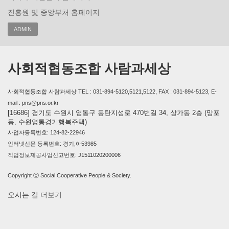
진흥원 및 중앙부처 홈페이지
ADMIN
사회적협동조합 사람과세상
사회적협동조합 사람과세상 TEL : 031-894-5120,5121,5122, FAX : 031-894-5123, E-
mail : pns@pns.or.kr
[16686] 경기도 수원시 영통구 동탄지성로 470번길 34, 상가동 2층 (망포
동, 수원영통경기행복주택)
사업자등록번호: 124-82-22946
인터넷신문 등록번호: 경기,아53985
직업정보제공사업신고번호: J1511020200006
Copyright ⓒ Social Cooperative People & Society.
오시는 길
더보기