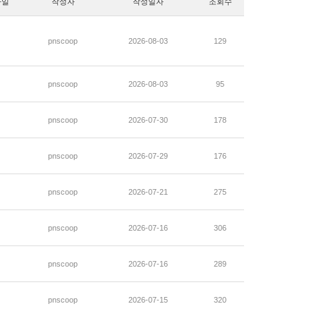
파일
작성자
작성일자
조회수
pnscoop
2026-08-03
129
pnscoop
2026-08-03
95
pnscoop
2026-07-30
178
pnscoop
2026-07-29
176
pnscoop
2026-07-21
275
pnscoop
2026-07-16
306
pnscoop
2026-07-16
289
pnscoop
2026-07-15
320