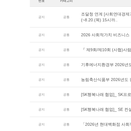
번호
카테고리
조달청 연계 [사회연대경제
공지
공통
(~8.20.(목) 15시까..
2026 사회적가치 비즈니스
공지
공통
『 제9회/제10회 (사협)사
공지
공통
기후에너지환경부 2026년
공지
공통
농림축산식품부 2026년도
공지
공통
[SK행복나래 협업]_ SK프로
공지
공통
[SK행복나래 협업]_ SE 컨
공지
공통
「2026년 현대백화점 사
공지
공통