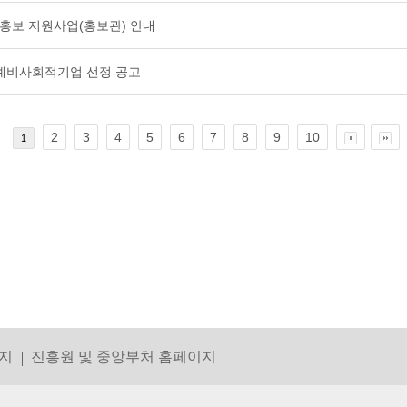
 홍보 지원사업(홍보관) 안내
 예비사회적기업 선정 공고
2
3
4
5
6
7
8
9
10
1
지
진흥원 및 중앙부처 홈페이지