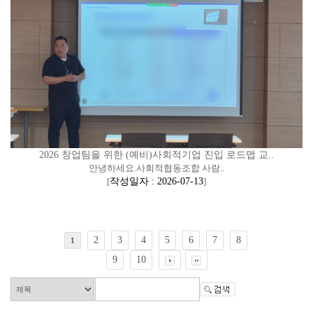
2026 창업팀을 위한 (예비)사회적기업 진입 로드맵 교..
안녕하세요.사회적협동조합 사람..
[
작성일자 : 2026-07-13
]
2
3
4
5
6
7
8
1
9
10