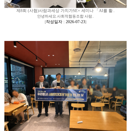
제8회 (사협)사람과세상 가치가SE+ 세미나 「AI를 활..
안녕하세요.사회적협동조합 사람..
[
작성일자 : 2026-07-23
]