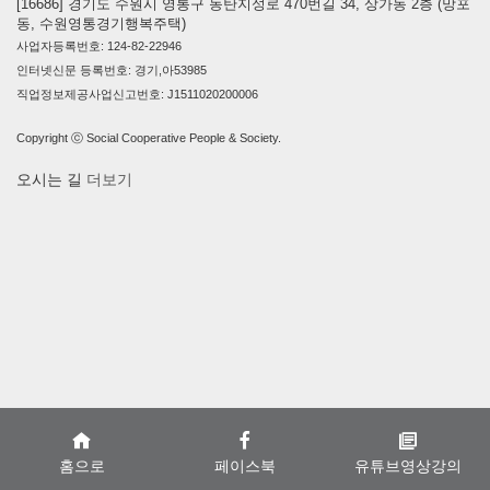
[16686] 경기도 수원시 영통구 동탄지성로 470번길 34, 상가동 2층 (망포
동, 수원영통경기행복주택)
사업자등록번호: 124-82-22946
인터넷신문 등록번호: 경기,아53985
직업정보제공사업신고번호: J1511020200006
Copyright ⓒ Social Cooperative People & Society.
오시는 길
더보기
홈으로
페이스북
유튜브영상강의