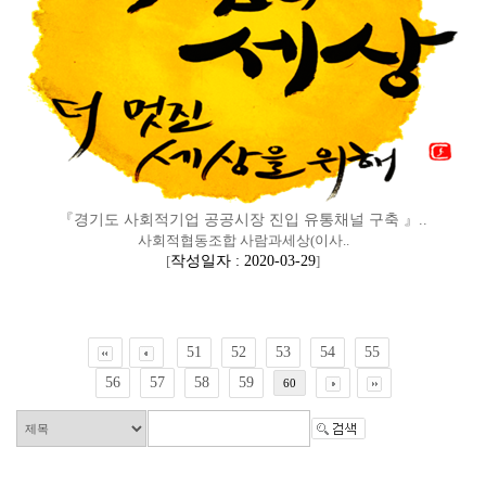
『경기도 사회적기업 공공시장 진입 유통채널 구축 』..
사회적협동조합 사람과세상(이사..
[
작성일자 : 2020-03-29
]
51
52
53
54
55
56
57
58
59
60