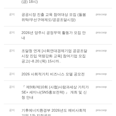
(금) 18시)
공공시장 진출 교육 참여대상 모집 (돌봄
공지
pnscoop
위탁/우선구매제도/공공조달시장)
2026년 양주시 공정무역 활동가 모집 안
공지
pnscoop
내
조달청 연계 [사회연대경제기업 공공조달
공지
pnscoop
시장 진입 역량강화 교육] 참여기업 모집
공고(~8.20.(목) 15시까..
2026 사회적가치 비즈니스 모델 공모전
공지
pnscoop
『 제9회/제10회 (사협)사람과세상 가치가
공지
pnscoop
SE+ 세미나(SNS홍보전략) 』 개최 및 신
청 안내
기후에너지환경부 2026년도 예비사회적
공지
pnscoop
기업 1차 지정공모