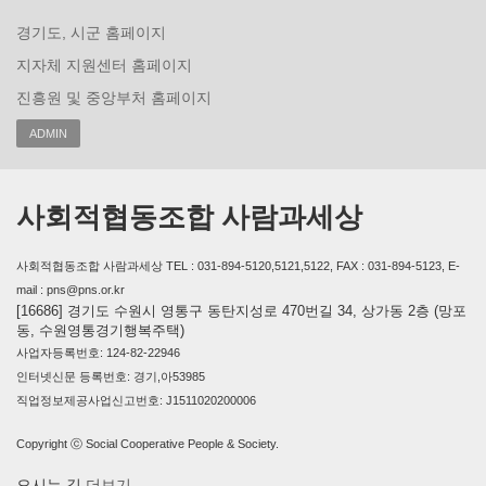
경기도, 시군 홈페이지
지자체 지원센터 홈페이지
진흥원 및 중앙부처 홈페이지
ADMIN
사회적협동조합 사람과세상
사회적협동조합 사람과세상 TEL : 031-894-5120,5121,5122, FAX : 031-894-5123, E-
mail : pns@pns.or.kr
[16686] 경기도 수원시 영통구 동탄지성로 470번길 34, 상가동 2층 (망포
동, 수원영통경기행복주택)
사업자등록번호: 124-82-22946
인터넷신문 등록번호: 경기,아53985
직업정보제공사업신고번호: J1511020200006
Copyright ⓒ Social Cooperative People & Society.
오시는 길
더보기