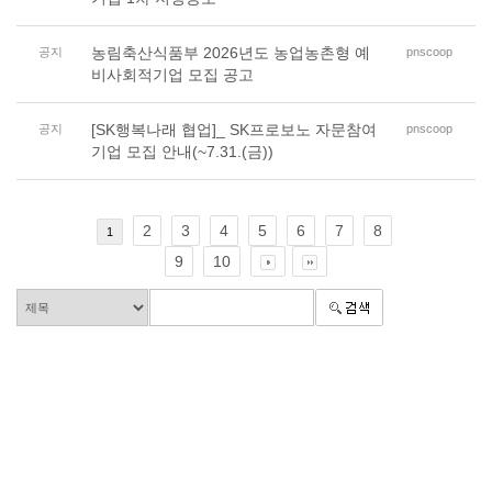
농림축산식품부 2026년도 농업농촌형 예
공지
pnscoop
비사회적기업 모집 공고
[SK행복나래 협업]_ SK프로보노 자문참여
공지
pnscoop
기업 모집 안내(~7.31.(금))
2
3
4
5
6
7
8
1
9
10