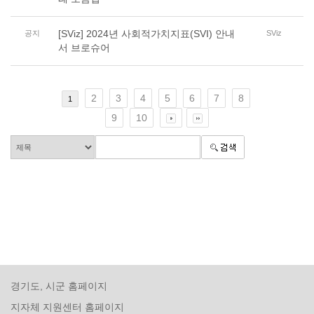
[SViz] 2024년 사회적가치지표(SVI) 안내
공지
SViz
서 브로슈어
2
3
4
5
6
7
8
1
9
10
경기도, 시군 홈페이지
지자체 지원센터 홈페이지