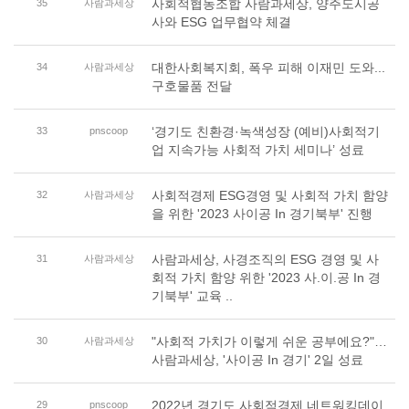
사회적협동조합 사람과세상, 양주도시공
35
사람과세상
사와 ESG 업무협약 체결
대한사회복지회, 폭우 피해 이재민 도와...
34
사람과세상
구호물품 전달
‘경기도 친환경·녹색성장 (예비)사회적기
33
pnscoop
업 지속가능 사회적 가치 세미나’ 성료
사회적경제 ESG경영 및 사회적 가치 함양
32
사람과세상
을 위한 '2023 사이공 In 경기북부' 진행
사람과세상, 사경조직의 ESG 경영 및 사
31
사람과세상
회적 가치 함양 위한 '2023 사.이.공 In 경
기북부' 교육 ..
"사회적 가치가 이렇게 쉬운 공부에요?"…
30
사람과세상
사람과세상, '사이공 In 경기' 2일 성료
2022년 경기도 사회적경제 네트워킹데이
29
pnscoop