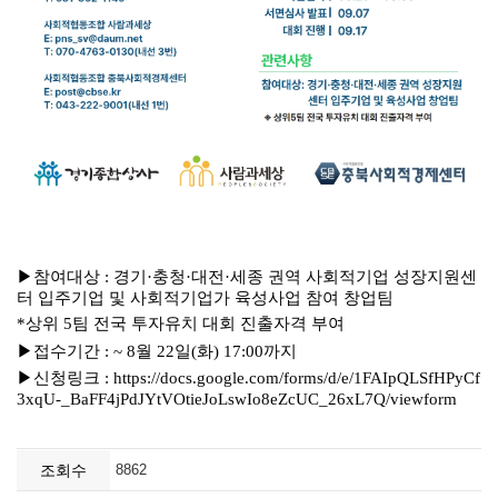
▶
참여대상
경기
충청
대전
세종 권역 사회적기업 성장지원센
:
·
·
·
터 입주기업 및 사회적기업가 육성사업 참여 창업팀
상위
팀 전국 투자유치 대회 진출자격 부여
*
5
▶
접수기간
월
일
화
까지
: ~ 8
22
(
) 17:00
▶
신청링크
:
https://docs.google.com/forms/d/e/1FAIpQLSfHPyCf
3xqU-_BaFF4jPdJYtVOtieJoLswIo8eZcUC_26xL7Q/viewform
조회수
8862