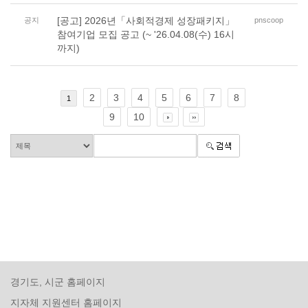
[공고] 2026년「사회적경제 성장패키지」
공지
pnscoop
참여기업 모집 공고 (~ '26.04.08(수) 16시
까지)
2
3
4
5
6
7
8
1
9
10
경기도, 시군 홈페이지
지자체 지원센터 홈페이지