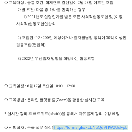
❍
교육대상
: 공통 조건: 회계연도 결산일이 2월 28일 이후인 조합
개별 조건: 다음 중 하나를 만족하는 경우
1) 2021
년도 설립인가를 받은 모든 사회적협동조합 및
(
이종
,
사회적
)
협동조합연합회
2)
조합원 수가
200
인 이상이거나 출자금납입 총액이
30
억 이상인
협동조합
(
연합회
)
3) 2022
년 우선출자 발행을 희망하는 협동조합
❍
교육일정
: 6
월 17일 목요일 10:00 ~ 12:00
❍
교육방법
:
온라인 플랫폼 줌(Zoom)을
활용한 실시간 교육
*
실시간 강의 후 애드위드
(edwith)
을 통해서 자유롭게 강의 수강 예정
https://forms.gle/xLENuQdVHW2UsFpb
❍
신청절차
:
구글 설문 작성
(