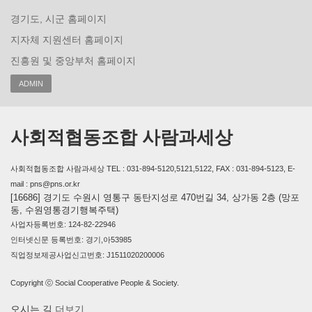
경기도, 시군 홈페이지
지자체 지원센터 홈페이지
진흥원 및 중앙부처 홈페이지
ADMIN
사회적협동조합 사람과세상
사회적협동조합 사람과세상 TEL : 031-894-5120,5121,5122, FAX : 031-894-5123, E-
mail : pns@pns.or.kr
[16686] 경기도 수원시 영통구 동탄지성로 470번길 34, 상가동 2층 (망포
동, 수원영통경기행복주택)
사업자등록번호: 124-82-22946
인터넷신문 등록번호: 경기,아53985
직업정보제공사업신고번호: J1511020200006
Copyright ⓒ Social Cooperative People & Society.
오시는 길
더보기