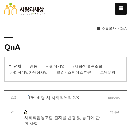
소통공간 > QnA
QnA
전체
공통
사회적기업
(사회적)협동조합
사회적기업가육성사업
코워킹스페이스 한뼘
교육문의
RE: 배당 시 사회적목적 2/3
282
pnscoop
281
박태우
사회적협동조합 출자금 변경 및 등기에 관
한 사항