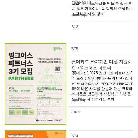
2026-06-15
실질적인 네트워크를 만들 수 있는 흔
치 않은 기회이니, 꼭 함께해 주세요.□
간담회 일시 및 장소..
pnscoop
313
675
롯데카드 ESG기업 대상 지원사
업 <띵크어스 파트너..
[롯데카드] 2025 띵크어스 파트너스 3
기 모집 (~9/30)롯데카드의 ESG 캠페
인 '띵크어스'에서 지역과 환경을 살리
2025-09-11
며 더 나은 사회를 만들어 가는 크리에
이터들을 발굴하여 지원하기 위해 를
모집합니다.지역기반 특화..
pnscoop
1829
674