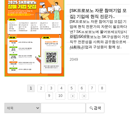
[SK프로보노 자문 참여기업 모
집] 기업에 현직 전문가..
[SK프로보노 자문 참여기업 모집] 기
업에 현직 전문가의 자문이 필요하다
면? SK프로보노에 물어보세요!(상시
2025-06-09
모집)SK프로보노는 SK구성원이 가진
직무 전문성을 사회와 공유함으로써
사회적 기업과 구성원이 함께 성..
pnscoop
2049
1
2
3
4
5
6
7
8
9
10