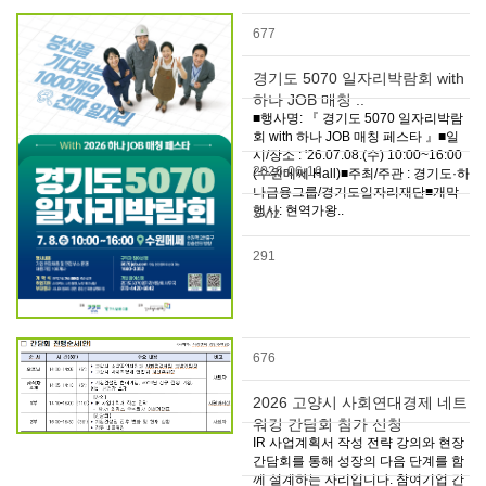
677
경기도 5070 일자리박람회 with
하나 JOB 매칭 ..
■행사명: 『 경기도 5070 일자리박람
회 with 하나 JOB 매칭 페스타 』■일
시/장소 : '26.07.08.(수) 10:00~16:00
2026-06-16
(수원메쎄 Hall)■주최/주관 : 경기도·하
나금융그룹/경기도일자리재단■개막
행사: 현역가왕..
SViz
291
676
2026 고양시 사회연대경제 네트
워킹 간담회 참가 신청
IR 사업계획서 작성 전략 강의와 현장
간담회를 통해 성장의 다음 단계를 함
께 설계하는 자리입니다. 참여기업 간