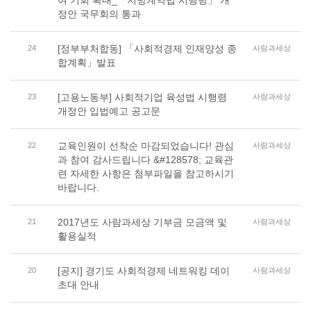
여 기회 확대_「지방계약법 시행령」 개
정안 국무회의 통과
[정부부처합동] 「사회적경제 인재양성 종
24
사람과세상
합계획」발표
[고용노동부] 사회적기업 육성법 시행령
23
사람과세상
개정안 입법예고 공고문
교육인원이 선착순 마감되었습니다! 관심
22
사람과세상
과 참여 감사드립니다 &#128578; 교육관
련 자세한 사항은 첨부파일을 참고하시기
바랍니다.
2017년도 사람과세상 기부금 모금액 및
21
사람과세상
활용실적
[공지] 경기도 사회적경제 네트워킹 데이
20
사람과세상
초대 안내