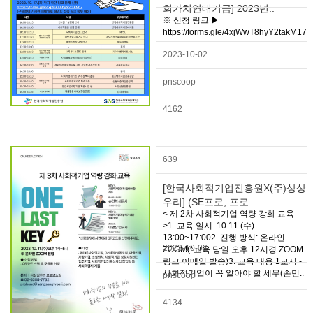
회가치연대기금] 2023년..
※ 신청 링크 ▶
https://forms.gle/4xjWwT8hyY2takM17
2023-10-02
pnscoop
4162
639
[한국사회적기업진흥원X(주)상상
우리] (SE프로, 프로..
< 제 2차 사회적기업 역량 강화 교육
>1. 교육 일시: 10.11.(수)
13:00~17:002. 진행 방식: 온라인
2023-10-02
ZOOM(*교육 당일 오후 12시경 ZOOM
링크 이메일 발송)3. 교육 내용 1교시 -
사회적기업이 꼭 알아야 할 세무(손민..
pnscoop
4134