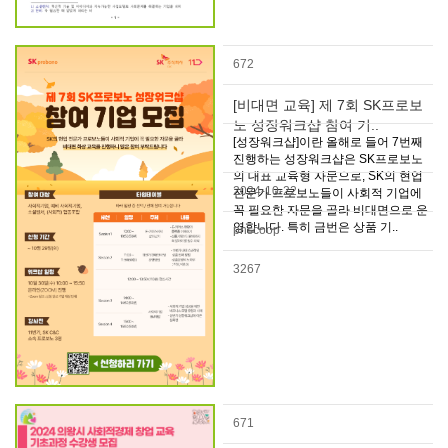
672
[비대면 교육] 제 7회 SK프로보
노 성장워크샵 참여 기..
[성장워크샵]이란 올해로 들어 7번째
진행하는 성장워크샵은 SK프로보노
의 대표 교육형 자문으로, SK의 현업
2024-10-22
전문가 프로보노들이 사회적 기업에
꼭 필요한 자문을 골라 비대면으로 운
영합니다. 특히 금번은 상품 기..
pnscoop
3267
671