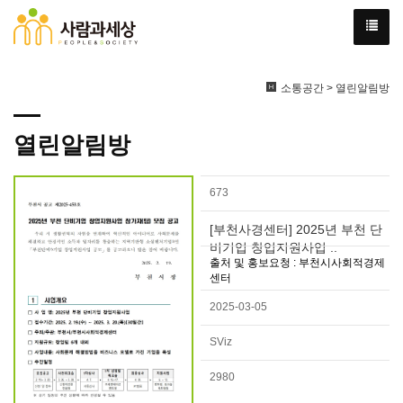
소통공간 > 열린알림방
열린알림방
673
[부천사경센터] 2025년 부천 단
비기업 창업지원사업 ..
출처 및 홍보요청 : 부천시사회적경제
센터
2025-03-05
SViz
2980