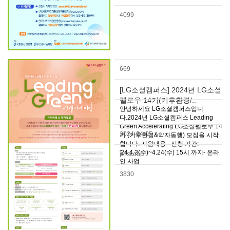
4099
669
[LG소셜캠퍼스] 2024년 LG소셜
펠로우 14기(기후환경/..
안녕하세요 LG소셜캠퍼스입니
다.2024년 LG소셜캠퍼스 Leading
Green Accelerating LG소셜펠로우 14
2024-04-05
기 (기후환경&약자동행) 모집을 시작
합니다. 지원내용 - 신청 기간:
'24.4.3(수)~4.24(수) 15시 까지- 온라
pnscoop
인 사업..
3830