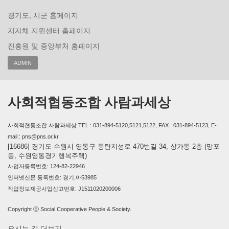
경기도, 시군 홈페이지
지자체 지원센터 홈페이지
진흥원 및 중앙부처 홈페이지
ADMIN
사회적협동조합 사람과세상
사회적협동조합 사람과세상 TEL : 031-894-5120,5121,5122, FAX : 031-894-5123, E-
mail : pns@pns.or.kr
[16686] 경기도 수원시 영통구 동탄지성로 470번길 34, 상가동 2층 (망포
동, 수원영통경기행복주택)
사업자등록번호: 124-82-22946
인터넷신문 등록번호: 경기,아53985
직업정보제공사업신고번호: J1511020200006
Copyright ⓒ Social Cooperative People & Society.
오시는 길
더보기