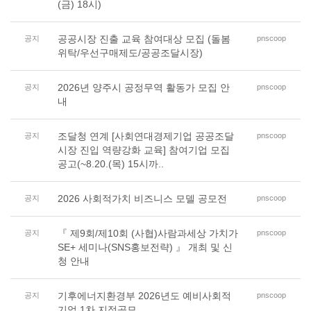
(금) 18시)
공공시장 진출 교육 참여대상 모집 (돌봄
공지
pnscoop
위탁/우선구매제도/공공조달시장)
2026년 양주시 공정무역 활동가 모집 안
공지
pnscoop
내
조달청 연계 [사회연대경제기업 공공조달
공지
pnscoop
시장 진입 역량강화 교육] 참여기업 모집
공고(~8.20.(목) 15시까..
2026 사회적가치 비즈니스 모델 공모전
공지
pnscoop
『 제9회/제10회 (사협)사람과세상 가치가
공지
pnscoop
SE+ 세미나(SNS홍보전략) 』 개최 및 신
청 안내
기후에너지환경부 2026년도 예비사회적
공지
pnscoop
기업 1차 지정공모