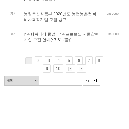
농림축산식품부 2026년도 농업농촌형 예
공지
pnscoop
비사회적기업 모집 공고
[SK행복나래 협업]_ SK프로보노 자문참여
공지
pnscoop
기업 모집 안내(~7.31.(금))
2
3
4
5
6
7
8
1
9
10