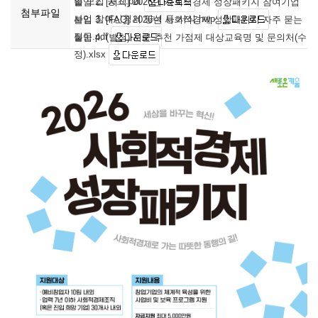
업 모집 공고.pdf
붙임 2. [서식] 2026년 사회적경제 성장패키지 참여기업
첨부파일
사업 참여신청서 양식 등 서식.hwp
붙임 3. [FAQ] 2026년 사회적경제 성장패키지 자주 묻는
질문.pdf
붙임 4. (별첨) 시군 추천 가점제 대상교육명 및 문의처(수
정).xlsx