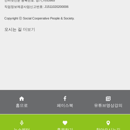
인터넷신문 등록번호: 경기,아53985
직업정보제공사업신고번호: J1511020200006
Copyright ⓒ Social Cooperative People & Society.
오시는 길
더보기
홈으로
페이스북
유튜브영상강의
뉴스레터
후원하기
찾아오시는길