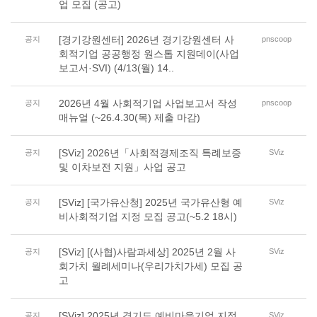
업 모집 (공고)
[경기강원센터] 2026년 경기강원센터 사
공지
pnscoop
회적기업 공공행정 원스톱 지원데이(사업
보고서·SVI) (4/13(월) 14..
2026년 4월 사회적기업 사업보고서 작성
공지
pnscoop
매뉴얼 (~26.4.30(목) 제출 마감)
[SViz] 2026년「사회적경제조직 특례보증
공지
SViz
및 이차보전 지원」사업 공고
[SViz] [국가유산청] 2025년 국가유산형 예
공지
SViz
비사회적기업 지정 모집 공고(~5.2 18시)
[SViz] [(사협)사람과세상] 2025년 2월 사
공지
SViz
회가치 월례세미나(우리가치가세) 모집 공
고
[SViz] 2025년 경기도 예비마을기업 지정
공지
SViz