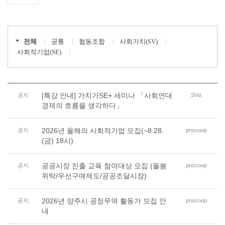
전체
공통
협동조합
사회가치(SV)
사회적기업(SE)
[특강 안내] 가치가SE+ 세미나 「사회연대
공지
SViz
경제의 흐름을 생각하다」
2026년 올해의 사회적기업 모집(~8.28.
공지
pnscoop
(금) 18시)
공공시장 진출 교육 참여대상 모집 (돌봄
공지
pnscoop
위탁/우선구매제도/공공조달시장)
2026년 양주시 공정무역 활동가 모집 안
공지
pnscoop
내