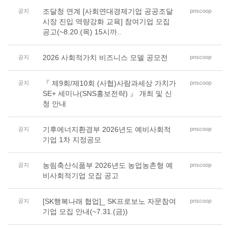
조달청 연계 [사회연대경제기업 공공조달
공지
pnscoop
시장 진입 역량강화 교육] 참여기업 모집
공고(~8.20.(목) 15시까..
2026 사회적가치 비즈니스 모델 공모전
공지
pnscoop
『 제9회/제10회 (사협)사람과세상 가치가
공지
pnscoop
SE+ 세미나(SNS홍보전략) 』 개최 및 신
청 안내
기후에너지환경부 2026년도 예비사회적
공지
pnscoop
기업 1차 지정공모
농림축산식품부 2026년도 농업농촌형 예
공지
pnscoop
비사회적기업 모집 공고
[SK행복나래 협업]_ SK프로보노 자문참여
공지
pnscoop
기업 모집 안내(~7.31.(금))