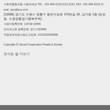
사회적협동조합 사람과세상 TEL : 031-894-5120,5121,5122, FAX : 031-894-5123, E-
mail : pns@pns.or.kr
[16686] 경기도 수원시 영통구 동탄지성로 470번길 34, 상가동 2층 (망포
동, 수원영통경기행복주택)
사업자등록번호: 124-82-22946
인터넷신문 등록번호: 경기,아53985
직업정보제공사업신고번호: J1511020200006
Copyright ⓒ Social Cooperative People & Society.
오시는 길
더보기