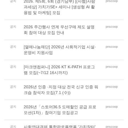
2026. 제5회, 6회 (경기남부) [(사협)사람
공지
pnscoop
과세상] 가치가SE+ 세미나 [생성형 AI 활
용법 및 마케팅] 모집
2026 주간행사 연계 우선구매 제도 설명
공지
pnscoop
회 참여 대상 모집 안내
[열매나눔재단] 2026년 사회적기업 시설·
공지
pnscoop
운영비 지원사업
[마크앤컴퍼니] 2026 KT K-PATH 프로그
공지
pnscoop
램 모집(~7/12 16시까지)
2026년 인증 ·지정 대상 전국 신규 인증 워
공지
pnscoop
크숍 참석자 모집(7.1.(수))
2026년「스토어36.5 도매할인 공급 프로
공지
pnscoop
모션(1차)」참여기업 모집공고
사회연대경제 통합판로플랫폼 '가치장터'
공지
pnscoop