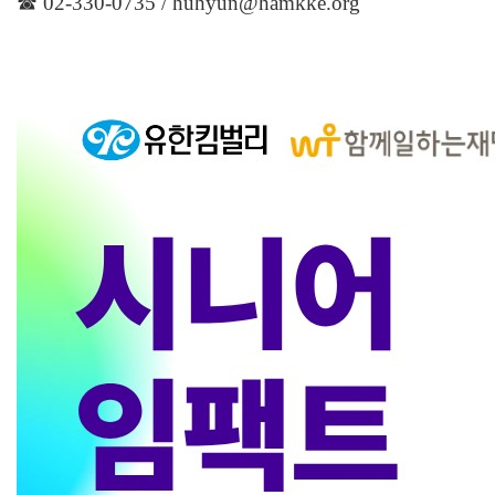
☎ 02-330-0735 / huhyun@hamkke.org