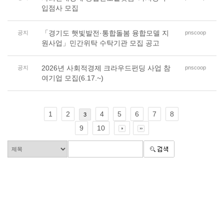
입점사 모집
「경기도 햇빛발전·통합돌봄 융합모델 지
공지
pnscoop
원사업」민간위탁 수탁기관 모집 공고
2026년 사회적경제 크라우드펀딩 사업 참
공지
pnscoop
여기업 모집(6.17.~)
1
2
4
5
6
7
8
3
9
10