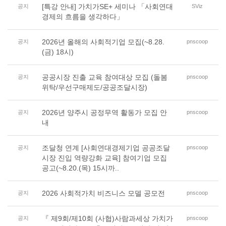
[특강 안내] 가치가SE+ 세미나 「사회연대
공지
SViz
경제의 흐름을 생각하다」
2026년 올해의 사회적기업 모집(~8.28.
공지
pnscoop
(금) 18시)
공공시장 진출 교육 참여대상 모집 (돌봄
공지
pnscoop
위탁/우선구매제도/공공조달시장)
2026년 양주시 공정무역 활동가 모집 안
공지
pnscoop
내
조달청 연계 [사회연대경제기업 공공조달
공지
pnscoop
시장 진입 역량강화 교육] 참여기업 모집
공고(~8.20.(목) 15시까..
2026 사회적가치 비즈니스 모델 공모전
공지
pnscoop
『 제9회/제10회 (사협)사람과세상 가치가
공지
pnscoop