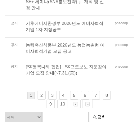
SE+ 세미나(SNS홍보전략) 』 개최 및 신
청 안내
기후에너지환경부 2026년도 예비사회적
공지
pnscoop
기업 1차 지정공모
농림축산식품부 2026년도 농업농촌형 예
공지
pnscoop
비사회적기업 모집 공고
[SK행복나래 협업]_ SK프로보노 자문참여
공지
pnscoop
기업 모집 안내(~7.31.(금))
2
3
4
5
6
7
8
1
9
10