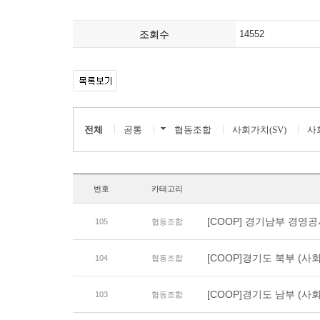
조회수
14552
전체
공통
협동조합
사회가치(SV)
사
번호
카테고리
[COOP] 경기남부 경영
105
협동조합
[COOP]경기도 북부 (
104
협동조합
[COOP]경기도 남부 (
103
협동조합