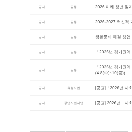
2026 미래 청년 일
공지
공통
2026-2027 혁
공지
공통
생활문제 해결 창업 
공지
공통
「2026년 경기권
공지
공통
「2026년 경기권
공지
공통
(4.8(수)~10(금))
[공고]「2026년 사회
공지
육성사업
[공고] 2026년「사
공지
창업지원사업