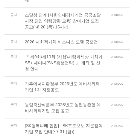
내
조달청 연계 [사회연대경제기업 공공조달
공지
pnscoop
시장 진입 역량강화 교육] 참여기업 모집
공고(~8.20.(목) 15시까..
2026 사회적가치 비즈니스 모델 공모전
공지
pnscoop
『 제9회/제10회 (사협)사람과세상 가치가
공지
pnscoop
SE+ 세미나(SNS홍보전략) 』 개최 및 신
청 안내
기후에너지환경부 2026년도 예비사회적
공지
pnscoop
기업 1차 지정공모
농림축산식품부 2026년도 농업농촌형 예
공지
pnscoop
비사회적기업 모집 공고
[SK행복나래 협업]_ SK프로보노 자문참여
공지
pnscoop
기업 모집 안내(~7.31.(금))