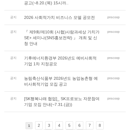
공고(~8.20.(목) 15시까..
2026 사회적가치 비즈니스 모델 공모전
공지
pnscoop
『 제9회/제10회 (사협)사람과세상 가치가
공지
pnscoop
SE+ 세미나(SNS홍보전략) 』 개최 및 신
청 안내
기후에너지환경부 2026년도 예비사회적
공지
pnscoop
기업 1차 지정공모
농림축산식품부 2026년도 농업농촌형 예
공지
pnscoop
비사회적기업 모집 공고
[SK행복나래 협업]_ SK프로보노 자문참여
공지
pnscoop
기업 모집 안내(~7.31.(금))
2
3
4
5
6
7
8
1