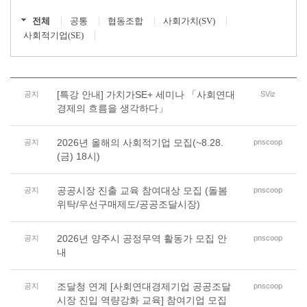
전체
공통
협동조합
사회가치(SV)
사회적기업(SE)
[특강 안내] 가치가SE+ 세미나 「사회연대
공지
SViz
경제의 흐름을 생각하다」
2026년 올해의 사회적기업 모집(~8.28.
공지
pnscoop
(금) 18시)
공공시장 진출 교육 참여대상 모집 (돌봄
공지
pnscoop
위탁/우선구매제도/공공조달시장)
2026년 양주시 공정무역 활동가 모집 안
공지
pnscoop
내
조달청 연계 [사회연대경제기업 공공조달
공지
pnscoop
시장 진입 역량강화 교육] 참여기업 모집